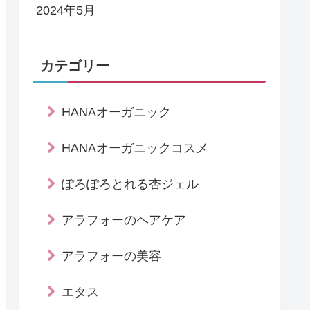
2024年5月
カテゴリー
HANAオーガニック
HANAオーガニックコスメ
ぽろぽろとれる杏ジェル
アラフォーのヘアケア
アラフォーの美容
エタス