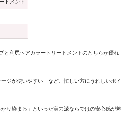
ートメント
ルプと利尻ヘアカラートリートメントのどちらが優れ
ケージが使いやすい」など、忙しい方にうれしいポイ
。
っかり染まる」といった実力派ならではの安心感が魅