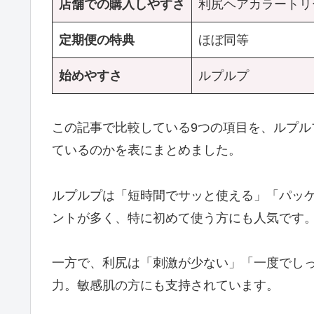
店舗での購入しやすさ
利尻ヘアカラートリ
定期便の特典
ほぼ同等
始めやすさ
ルプルプ
この記事で比較している9つの項目を、ルプ
ているのかを表にまとめました。
ルプルプは「短時間でサッと使える」「パッ
ントが多く、特に初めて使う方にも人気です
一方で、利尻は「刺激が少ない」「一度でし
力。敏感肌の方にも支持されています。