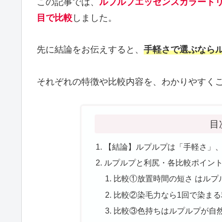
この記事では、
ルプルプエッセンスカラート
目で比較
しました。
先に結論をお伝えすると、
手軽さで選ぶなら
それぞれの特徴や比較内容を、わかりやすく
目
【結論】ルプルプは「手軽さ」
ルプルプと利尻・各比較ポイン
比較①放置時間の短さ はルプ
比較②染毛力なら1回で染ま
比較③色持ちはルプルプが自