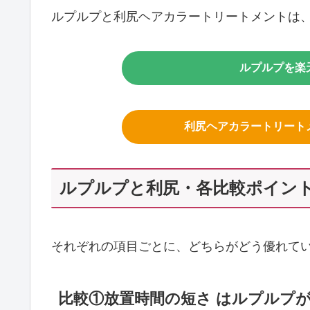
ルプルプと利尻ヘアカラートリートメントは
ルプルプを楽
利尻ヘアカラートリート
ルプルプと利尻・各比較ポイン
それぞれの項目ごとに、どちらがどう優れて
比較①放置時間の短さ はルプルプ