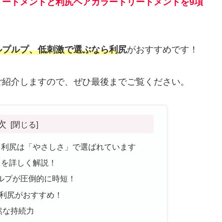
リートメントと利尻ヘアカラートリートメントを9項
ルプルプ、低刺激で選ぶなら利
尻
がおすすめです！
ご紹介しますので、ぜひ最後までご覧ください。
次
、利尻は「やさしさ」で選ばれています
トを詳しく解説！
ルプが圧倒的に時短！
る利尻がおすすめ！
然な持続力