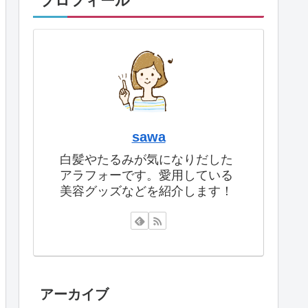
プロフィール
sawa
白髪やたるみが気になりだした
アラフォーです。愛用している
美容グッズなどを紹介します！
アーカイブ